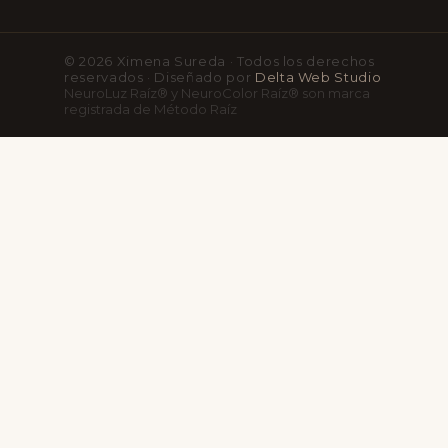
© 2026 Ximena Sureda · Todos los derechos
reservados · Diseñado por
Delta Web Studio
NeuroLuz Raíz® y NeuroColor Raíz® son marca
registrada de Método Raíz