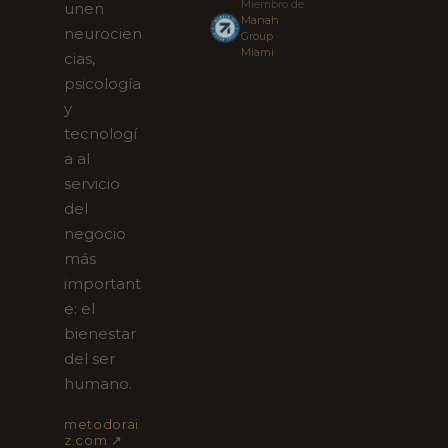
Miembro de
unen
Manah
neurocien
Group ·
Miami
cias,
psicología
y
tecnologí
a al
servicio
del
negocio
más
important
e: el
bienestar
del ser
humano.
metodorai
z.com ↗