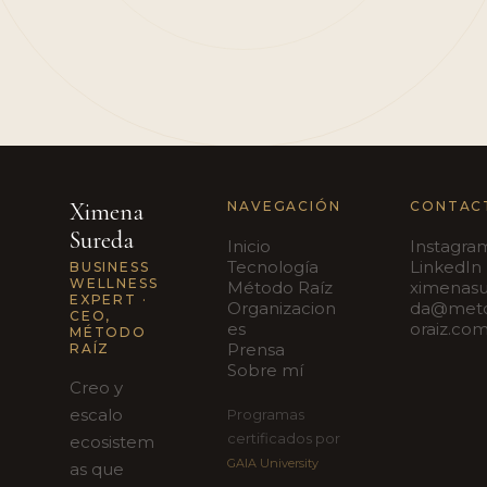
Ximena
NAVEGACIÓN
CONTAC
Sureda
Inicio
Instagra
Tecnología
LinkedIn
BUSINESS
WELLNESS
Método Raíz
ximenas
EXPERT ·
Organizacion
da@met
CEO,
es
oraiz.co
MÉTODO
Prensa
RAÍZ
Sobre mí
Creo y
escalo
Programas
certificados por
ecosistem
GAIA University
as que